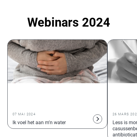
Webinars 2024
DOCTOR'S ACADEMY CRI: ONZE WEBINARS
DOCTOR'S A
VOOR EN DOOR ARTSEN IN DE
VOOR EN DO
GEZONDHEIDSZORG
GEZONDHEI
07 MAI 2024
26 MARS 202
Ik voel het aan m'n water
Less is mor
casussenbe
antibiotica