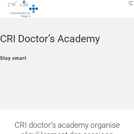
Aller
au
contenu
principal
Fil
CRI Doctor’s Academy
d'Ariane
Stay smart
CRI doctor’s academy organise