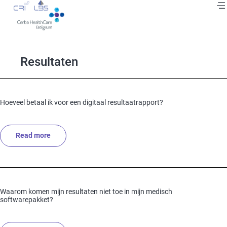
Skip
to
main
content
Resultaten
Hoeveel betaal ik voor een digitaal resultaatrapport?
Read more
about Hoeveel betaal ik voor een digitaal resultaatrap
Waarom komen mijn resultaten niet toe in mijn medisch
softwarepakket?