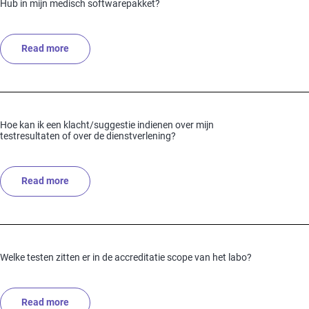
Hub in mijn medisch softwarepakket?
Read more
about Waarom vind ik de resultaten van mijn patiënten
Hoe kan ik een klacht/suggestie indienen over mijn
testresultaten of over de dienstverlening?
Read more
about Hoe kan ik een klacht/suggestie indienen over mi
Welke testen zitten er in de accreditatie scope van het labo?
Read more
about Welke testen zitten er in de accreditatie scope v