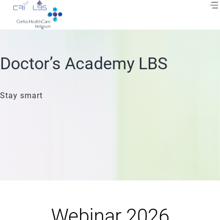
Skip
to
main
content
Breadcrumb
Doctor’s Academy LBS
Stay smart
Webinar 2026