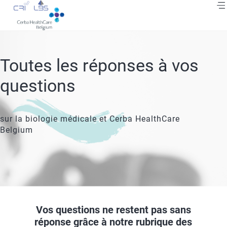
Skip
to
main
content
Breadcrumb
Toutes les réponses à vos
questions
sur la biologie médicale et Cerba HealthCare
Belgium
Vos questions ne restent pas sans
réponse grâce à notre rubrique des